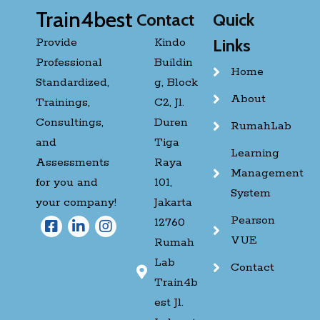
Train4best
Contact
Quick
Provide
Kindo
Links
Professional
Buildin
Home
Standardized,
g, Block
About
Trainings,
C2, Jl.
Consultings,
Duren
RumahLab
and
Tiga
Learning
Assessments
Raya
Management
for you and
101,
System
your company!
Jakarta
Pearson
12760
VUE
Rumah
Lab
Contact
Train4b
est Jl.