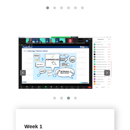
‹
›
Week 1