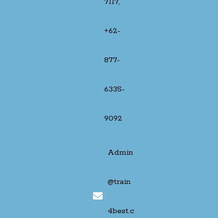
7117,
+62-
877-
6335-
9092
Admin
@train
4best.c