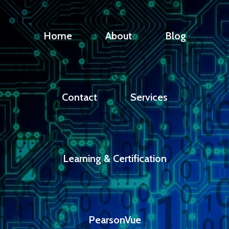
Home
About
Blog
Contact
Services
Learning & Certification
PearsonVue