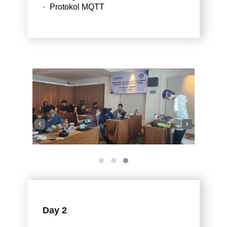
·
Protokol MQTT
‹
›
Day 2