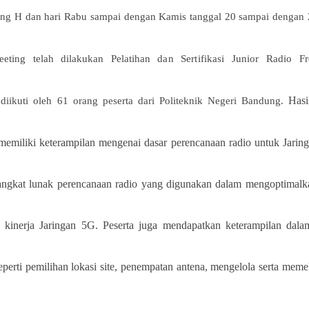
ung H
dan hari Rabu sampai dengan Kamis tanggal 20 sampai dengan 
eeting
telah dilakukan Pelatihan
dan Sertifikasi Junior Radio F
Hasi
diikuti oleh 61
orang peserta dari Politeknik Negeri Bandung
.
 memiliki keterampilan mengenai dasar perencanaan radio untuk Jaring
angkat lunak perencanaan radio yang digunakan dalam mengoptimalk
n kinerja Jaringan 5G. Peserta juga mendapatkan keterampilan dal
perti pemilihan lokasi site, penempatan antena, mengelola serta meme