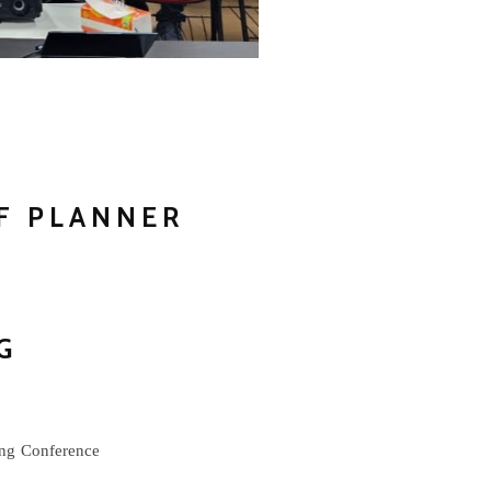
RF PLANNER
G
ng Conference