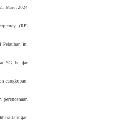
21 Maret 2024
requency (RF)
l Pelatihan ini
an 5G, belajar
an cangkupan,
am perencenaan
lihara Jaringan