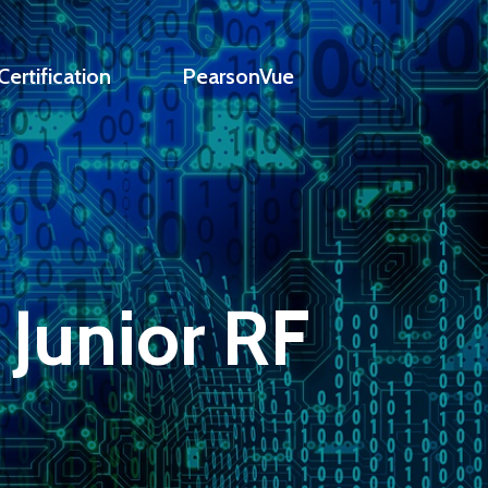
ertification
PearsonVue
 Junior RF