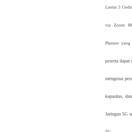
Lantai 3 Ged
via Zoom M
Planner
yang 
peserta dapat
mengenai per
kapasitas, da
Jaringan 5G se
5G.